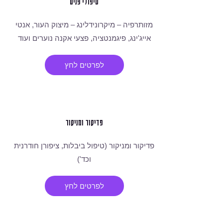
טיפולי פנים
מזותרפיה – מיקרונידלינג – מיצוק העור, אנטי
אייג'ינג, פיגמנטציה, פצעי אקנה נוערים ועוד
לפרטים לחץ
פדיקור ומניקור
פדיקור ומניקור (טיפול ביבלות, ציפורן חודרנית
וכד')
לפרטים לחץ